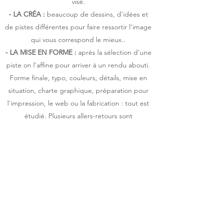
visé.
- LA CRÉA :
beaucoup de dessins, d'idées et
de pistes différentes pour faire ressortir l'image
qui vous correspond le mieux..
​- LA MISE EN FORME :
après la sélection d'une
piste on l'affine pour arriver à un rendu abouti.
Forme finale, typo, couleurs, détails, mise en
situation, charte graphique, préparation pour
l'impression, le web ou la fabrication : tout est
étudié. Plusieurs allers-retours sont
nécessaires.
​- LA LIVRAISON :
vous recevrez votre
logothèque, les dossiers explicatifs, charte
graphique, fichiers source et HD.