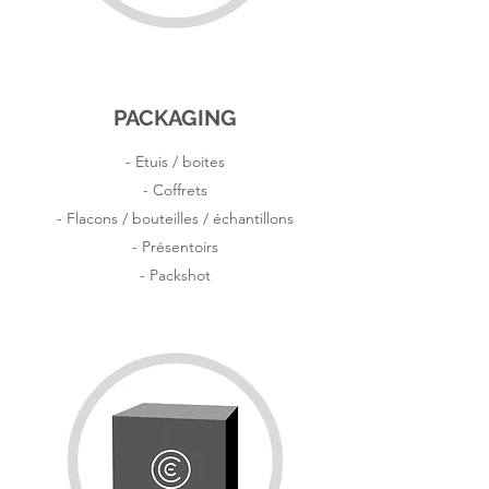
PACKAGING
- Etuis / boites
- Coffrets
- Flacons / bouteilles / échantillons
- Présentoirs
- Packshot